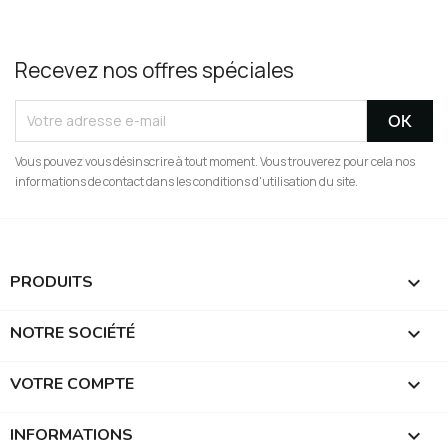
Recevez nos offres spéciales
Vous pouvez vous désinscrire à tout moment. Vous trouverez pour cela nos
informations de contact dans les conditions d'utilisation du site.
PRODUITS

NOTRE SOCIÉTÉ

VOTRE COMPTE

INFORMATIONS
keyboard_arrow_down