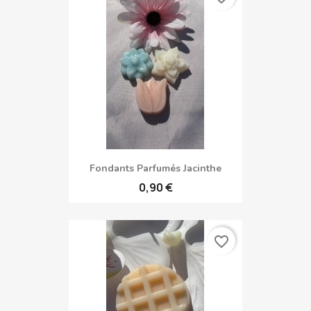
Fondants Parfumés Jacinthe
0,90 €
favorite_border