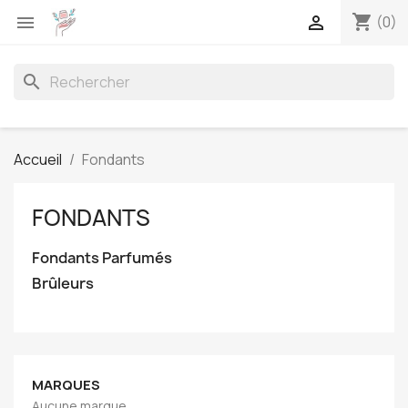
shopping_cart


(0)
search
Accueil
Fondants
FONDANTS
Fondants Parfumés
Brûleurs
MARQUES
Aucune marque