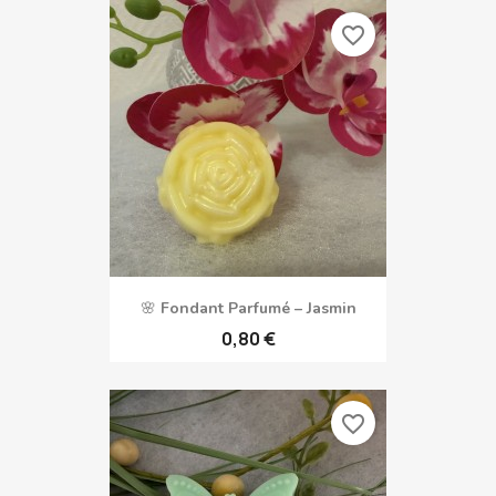
favorite_border
🌸 Fondant Parfumé – Jasmin
0,80 €
favorite_border