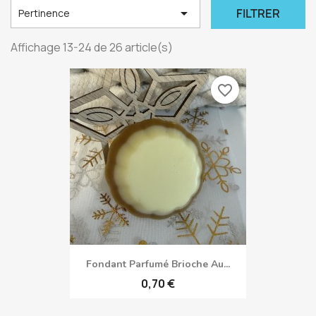

FILTRER
Pertinence
Affichage 13-24 de 26 article(s)
favorite_border
Fondant Parfumé Brioche Au...
0,70 €