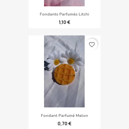
Fondants Parfumés Litchi
1,10 €
favorite_border
Fondant Parfumé Melon
0,70 €