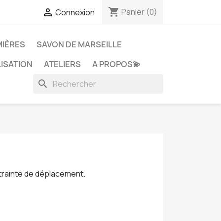
shopping_cart

Panier
(0)
Connexion
MIÈRES
SAVON DE MARSEILLE
ISATION
ATELIERS
A PROPOS💫
search
ntrainte de déplacement.