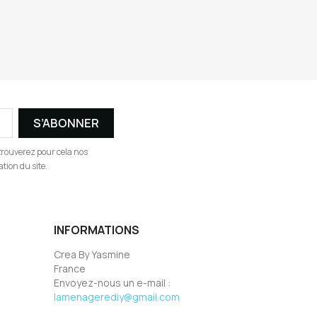
trouverez pour cela nos
tion du site.
INFORMATIONS
Crea By Yasmine
France
Envoyez-nous un e-mail :
lamenagerediy@gmail.com