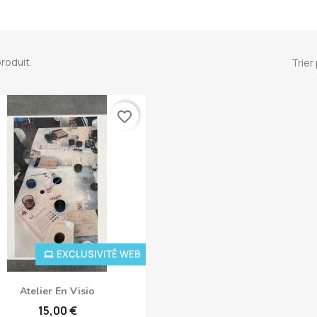
 produit.
Trier 
favorite_border
EXCLUSIVITÉ WEB
Aperçu rapide

Atelier En Visio
15,00 €