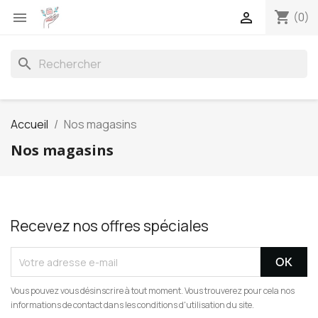
shopping_cart


(0)
search
Accueil
Nos magasins
Nos magasins
Recevez nos offres spéciales
Vous pouvez vous désinscrire à tout moment. Vous trouverez pour cela nos
informations de contact dans les conditions d'utilisation du site.