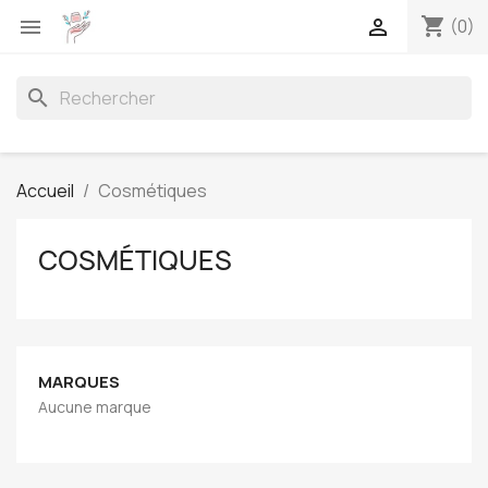
shopping_cart


(0)
search
Accueil
Cosmétiques
COSMÉTIQUES
MARQUES
Aucune marque