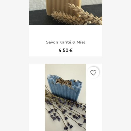
Savon Karité & Miel
4,50 €
favorite_border