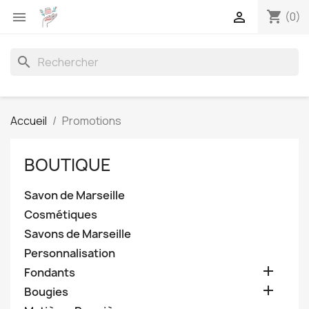
shopping_cart


(0)
search
Accueil
Promotions
BOUTIQUE
Savon de Marseille
Cosmétiques
Savons de Marseille
Personnalisation

Fondants

Bougies