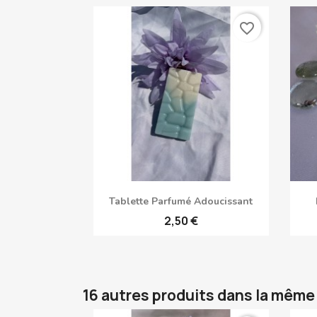
favorite_border
Aperçu rapide

Tablette Parfumé Adoucissant
2,50 €
16 autres produits dans la même 