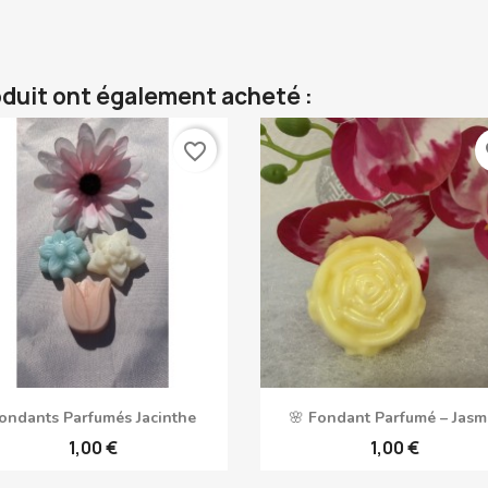
oduit ont également acheté :
favorite_border
fa
Aperçu rapide
Aperçu rapide


ondants Parfumés Jacinthe
🌸 Fondant Parfumé – Jasm
1,00 €
1,00 €