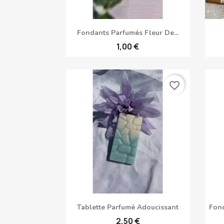
Aperçu rapide

Fondants Parfumés Fleur De...
1,00 €
favorite_border
Aperçu rapide

Tablette Parfumé Adoucissant
Fon
2,50 €