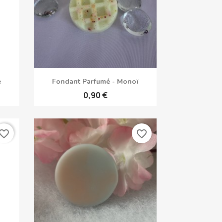
Aperçu rapide

e
Fondant Parfumé - Monoï
0,90 €
vorite_border
favorite_border