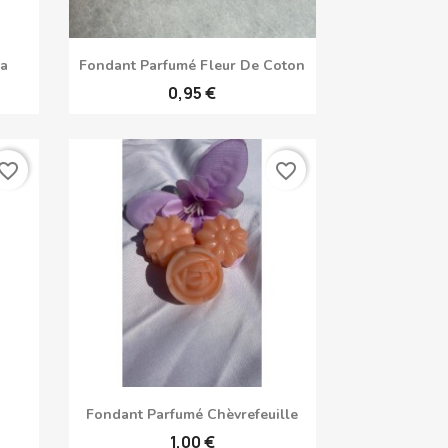
Aperçu rapide

sa
Fondant Parfumé Fleur De Coton
0,95 €
vorite_border
favorite_border
Aperçu rapide

Fondant Parfumé Chèvrefeuille
1,00 €