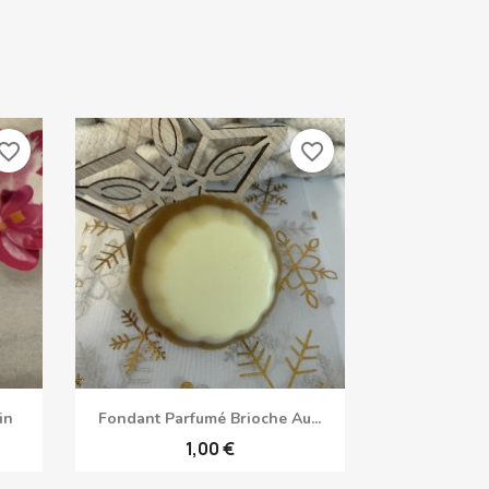
vorite_border
favorite_border
Aperçu rapide

in
Fondant Parfumé Brioche Au...
1,00 €