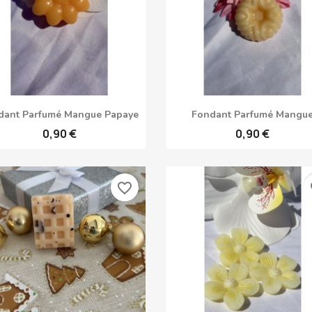
Aperçu rapide
Aperçu rapide


dant Parfumé Mangue Papaye
Fondant Parfumé Mangu
0,90 €
0,90 €
favorite_border
fa