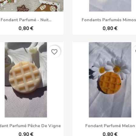
Aperçu rapide
Aperçu rapide


Fondant Parfumé - Nuit...
Fondants Parfumés Mimo
0,80 €
0,80 €
favorite_border
fa
Aperçu rapide
Aperçu rapide


dant Parfumé Pêche De Vigne
Fondant Parfumé Melon
0,90 €
0,80 €