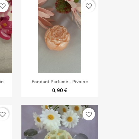
vorite_border
favorite_border
Aperçu rapide

in
Fondant Parfumé - Pivoine
0,90 €
vorite_border
favorite_border