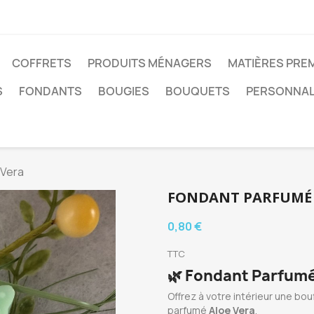
COFFRETS
PRODUITS MÉNAGERS
MATIÈRES PRE
S
FONDANTS
BOUGIES
BOUQUETS
PERSONNAL
 Vera
FONDANT PARFUMÉ 
0,80 €
TTC
🌿
Fondant Parfumé 
Offrez à votre intérieur une bo
parfumé
Aloe Vera
.