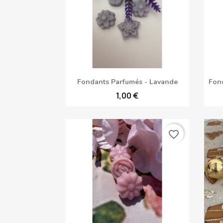
Aperçu rapide

Fondants Parfumés - Lavande
Fon
1,00 €
favorite_border