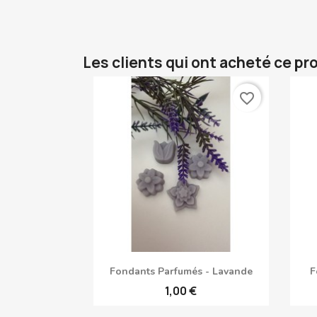
Les clients qui ont acheté ce pr
favorite_border
Aperçu rapide

Fondants Parfumés - Lavande
F
1,00 €