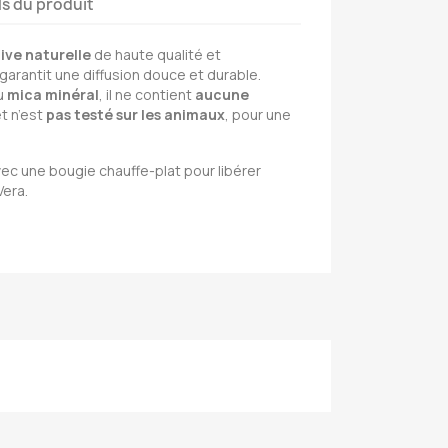
ls du produit
live naturelle
de haute qualité et
il garantit une diffusion douce et durable.
u
mica minéral
, il ne contient
aucune
t n’est
pas testé sur les animaux
, pour une
.
avec une bougie chauffe-plat pour libérer
Vera.