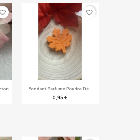
vorite_border
favorite_border
Aperçu rapide

oton
Fondant Parfumé Poudre De...
0,95 €