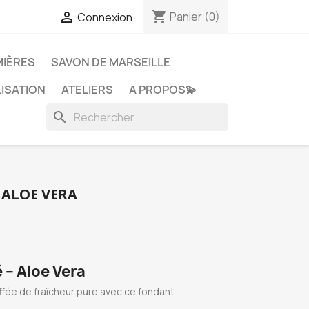
shopping_cart

Panier
(0)
Connexion
MIÈRES
SAVON DE MARSEILLE
ISATION
ATELIERS
A PROPOS💫
search
ALOE VERA
– Aloe Vera
uffée de fraîcheur pure avec ce fondant