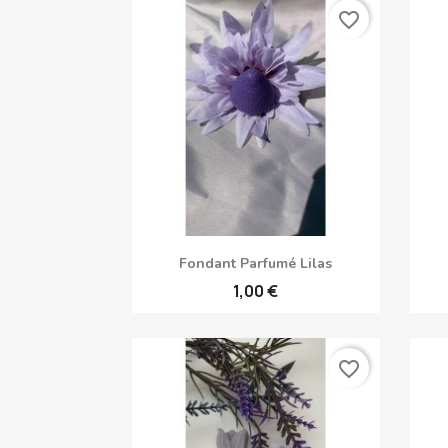
favorite_border
Aperçu rapide

Fondant Parfumé Lilas
1,00 €
favorite_border