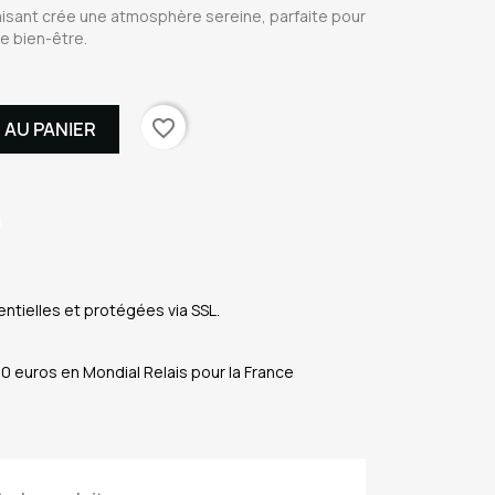
aisant crée une atmosphère sereine, parfaite pour
e bien-être.
favorite_border
 AU PANIER
ntielles et protégées via SSL.
50 euros en Mondial Relais pour la France