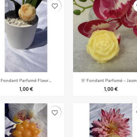
favorite_border
fa
Aperçu rapide
Aperçu rapide


Fondant Parfumé Fleur...
🌸 Fondant Parfumé – Jasm
1,00 €
1,00 €
favorite_border
fa