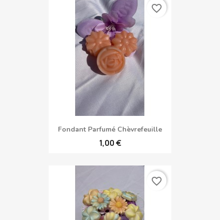
favorite_border
Fondant Parfumé Chèvrefeuille
1,00 €
favorite_border