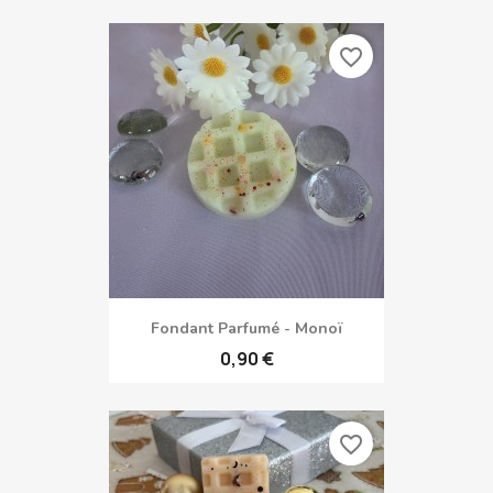
favorite_border
Fondant Parfumé - Monoï
0,90 €
favorite_border