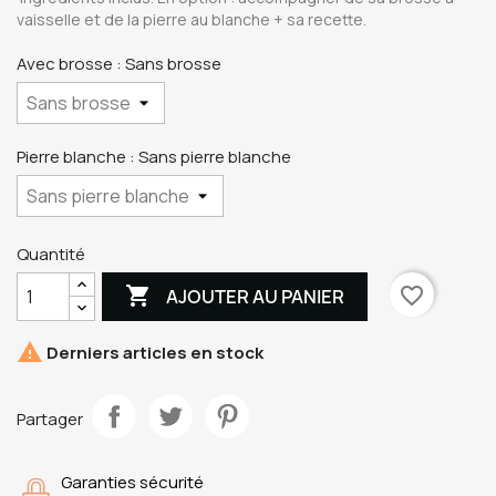
vaisselle et de la pierre au blanche + sa recette.
Avec brosse : Sans brosse
Pierre blanche : Sans pierre blanche
Quantité

favorite_border
AJOUTER AU PANIER

Derniers articles en stock
Partager
Garanties sécurité