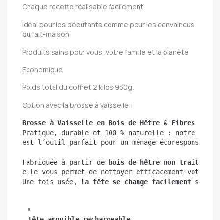
Chaque recette réalisable facilement
Idéal pour les débutants comme pour les convaincus
du fait-maison
Produits sains pour vous, votre famille et la planète
Economique
Poids total du coffret 2 kilos 930g.
Option avec la brosse à vaisselle :
Brosse à Vaisselle en Bois de Hêtre & Fibres d’Aga
Pratique, durable et 100 % naturelle : notre 
bross
est l’outil parfait pour un ménage écoresponsable 
Fabriquée à partir de 
bois de hêtre non traité
 et 
elle vous permet de nettoyer efficacement votre va
Une fois usée, 
la tête se change facilement
 sans a
Tête amovible rechargeable