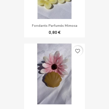
Fondants Parfumés Mimosa
0,80 €
favorite_border