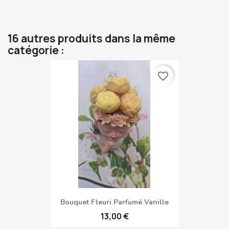
16 autres produits dans la même
catégorie :
favorite_border
Bouquet Fleuri Parfumé Vanille
13,00 €