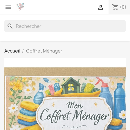
shopping_cart


(0)
search
Accueil
Coffret Ménager