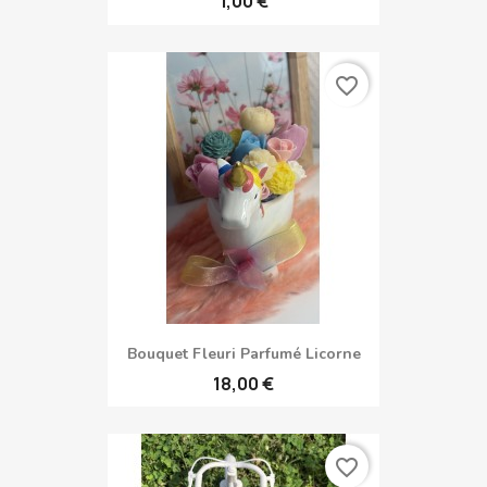
1,00 €
favorite_border
Bouquet Fleuri Parfumé Licorne
18,00 €
favorite_border